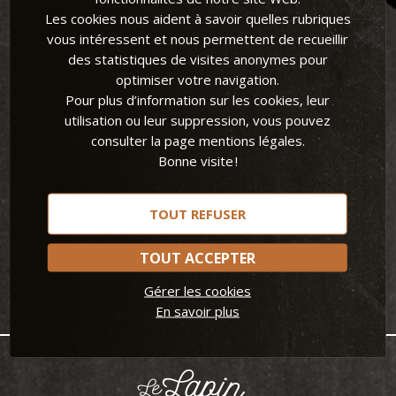
Les cookies nous aident à savoir quelles rubriques
vous intéressent et nous permettent de recueillir
La newsletter
des statistiques de visites anonymes pour
optimiser votre navigation.
Pour plus d’information sur les cookies, leur
utilisation ou leur suppression, vous pouvez
RECEVEZ NOS ACTUS, NOUVEAUTÉS ET AUTRES BONS
consulter la page mentions légales.
PLANS !
Bonne visite !
TOUT REFUSER
TOUT ACCEPTER
Gérer les cookies
En savoir plus