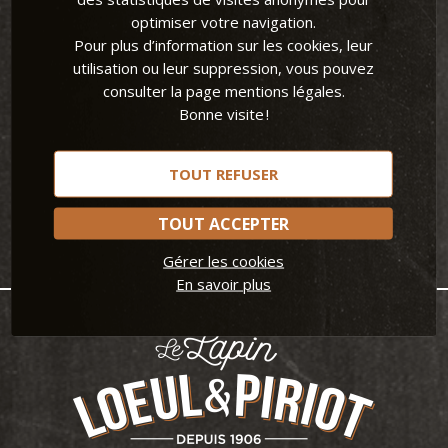
optimiser votre navigation.
Pour plus d’information sur les cookies, leur
RECEVEZ NOS ACTUS, NOUVEAUTÉS ET AUTRES BONS
utilisation ou leur suppression, vous pouvez
PLANS !
consulter la page mentions légales.
Bonne visite !
TOUT REFUSER
TOUT ACCEPTER
Gérer les cookies
En savoir plus